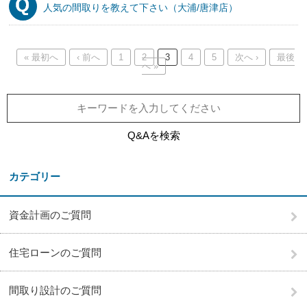
人気の間取りを教えて下さい（大浦/唐津店）
« 最初へ
‹ 前へ
1
2
3
4
5
次へ ›
最後
へ »
Q&Aを検索
カテゴリー
資金計画のご質問
住宅ローンのご質問
間取り設計のご質問