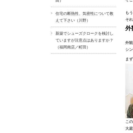
田）
もう
住宅の断熱性、気密性について教
それ
えて下さい（川野）
外
新築でシューズクロークを検討し
ていますが注意点はありますか？
外観
（福岡南店／町田）
シン
まず
この
大庭