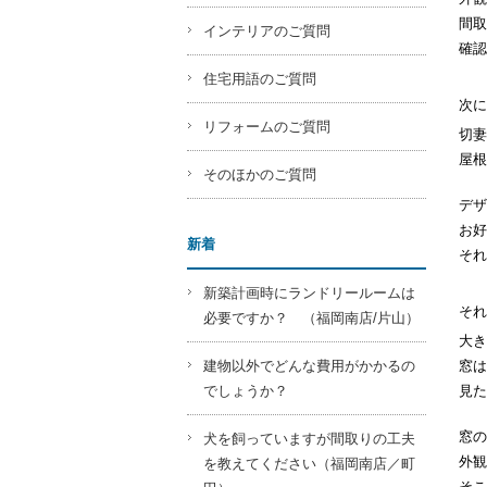
間取
インテリアのご質問
確認
住宅用語のご質問
次に
リフォームのご質問
切妻
屋根
そのほかのご質問
デザ
お好
新着
それ
新築計画時にランドリールームは
それ
必要ですか？ （福岡南店/片山）
大き
窓は
建物以外でどんな費用がかかるの
見た
でしょうか？
窓の
犬を飼っていますが間取りの工夫
外観
を教えてください（福岡南店／町
そこ