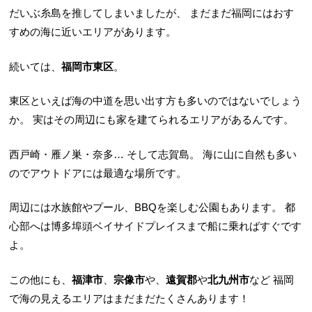
だいぶ糸島を推してしまいましたが、
まだまだ福岡にはおす
すめの海に近いエリアがあります。
続いては、
福岡市東区
。
東区といえば海の中道を思い出す方も多いのではないでしょう
か。
実はその周辺にも家を建てられるエリアがあるんです。
西戸崎・雁ノ巣・奈多… そして志賀島。
海に山に自然も多い
のでアウトドアには最適な場所です。
周辺には水族館やプール、BBQを楽しむ公園もあります。
都
心部へは博多埠頭ベイサイドプレイスまで船に乗ればすぐです
よ。
この他にも、
福津市
、
宗像市
や、
遠賀郡
や
北九州市
など
福岡
で海の見えるエリアはまだまだたくさんあります！