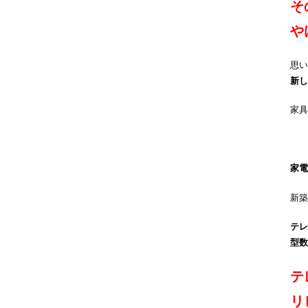
そ
や
思い
新し
家具
家電
新築
テレ
型数
テ
リ