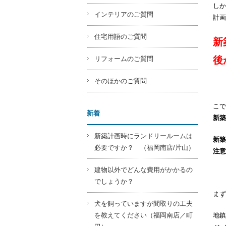
しか
インテリアのご質問
計画
住宅用語のご質問
新
後
リフォームのご質問
そのほかのご質問
こで
新着
新築
新築計画時にランドリールームは
新築
必要ですか？ （福岡南店/片山）
注意
建物以外でどんな費用がかかるの
でしょうか？
まず
犬を飼っていますが間取りの工夫
を教えてください（福岡南店／町
地鎮