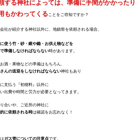
頼する神社によっては、準備に手間がかかったり
用もかわってくる
ことをご存知ですか？
会社が紹介する神社以外に、地鎮祭を依頼される場合、
に使う竹・砂・鍬や鋤・お供え物などを
で準備しなければならない
時があります。
お酒・果物などの準備はもちろん、
さんの送迎をしなければならない
神社もあり
に支払う『初穂料』以外に
い出費や時間と労力が必要となってきます。
り合いや、ご近所の神社に
的に依頼される時
は確認をお忘れなく！
は
ガス管についての注意点
です。