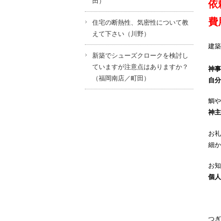
田）
依
費
住宅の断熱性、気密性について教
えて下さい（川野）
建築
新築でシューズクロークを検討し
ていますが注意点はありますか？
神事
（福岡南店／町田）
自分
鯛や
神主
お礼
細か
お知
個人
つぎ