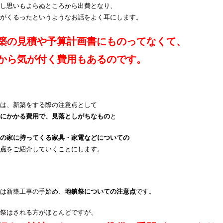
し思いもよらぬところから出費となり、
がくるったというようなお話をよく耳にします。
築の見積や予算計画書にものってなくて、
から気が付く費用もあるのです。
は、新築をする際の注意点として
にかかる費用で、見落としがちなもの
と
の家に持ってくる家具・家電などについての
点
をご紹介していくことにします。
は新築工事の手始め、
地鎮祭についての注意点
です。
祭はされる方がほとんどですが、