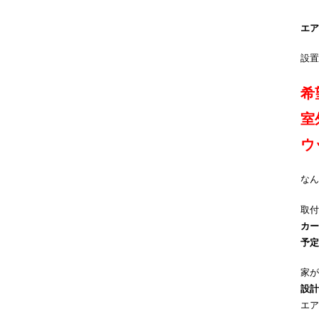
エア
設置
希
室
ウ
なん
取付
カー
予定
家が
設計
エア