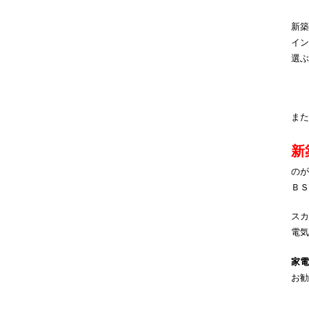
新築
イン
選ぶ
また
新
のが
ＢＳ
スカ
電気
家
お勧