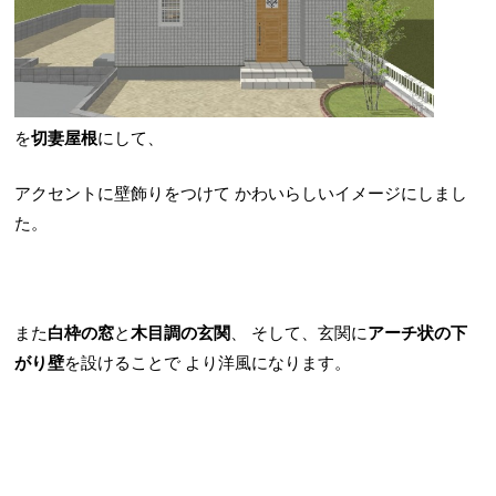
を
切妻屋根
にして、
アクセントに壁飾りをつけて
かわいらしいイメージにしまし
た。
また
白枠の窓
と
木目調の玄関
、
そして、玄関に
アーチ状の下
がり壁
を設けることで
より洋風になります。