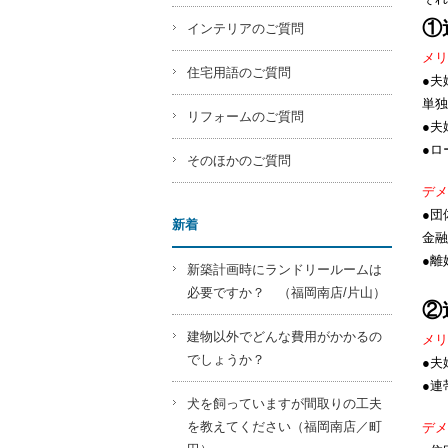
①
インテリアのご質問
メリ
住宅用語のご質問
●夫
単独
リフォームのご質問
●夫
●ロ
そのほかのご質問
デメ
●団
新着
金融
●離
新築計画時にランドリールームは
必要ですか？ （福岡南店/片山）
②
建物以外でどんな費用がかかるの
メリ
でしょうか？
●夫
●連
犬を飼っていますが間取りの工夫
を教えてください（福岡南店／町
デメ