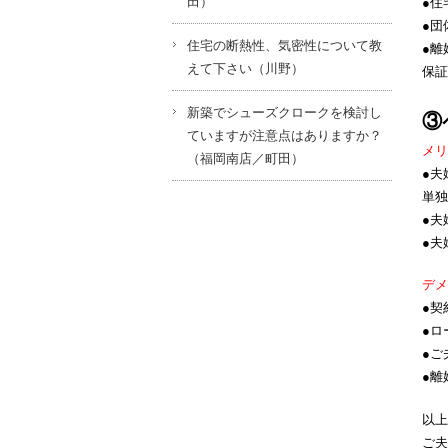
田）
●住
●団
住宅の断熱性、気密性について教
●離
えて下さい（川野）
保証
新築でシューズクロークを検討し
③
ていますが注意点はありますか？
メリ
（福岡南店／町田）
●夫
単独
●夫
●夫
デメ
●契
●ロ
●ご
●離
以上
ご夫