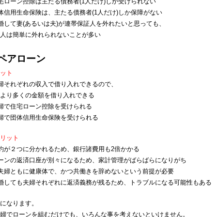
宅ローン控除は主たる債務者(1人だけ)しか受けられない
体信用生命保険は、主たる債務者(1人だけ)しか保障がない
婚して妻(あるいは夫)が連帯保証人を外れたいと思っても、
人は簡単に外れられないことが多い
ペアローン
ット
婦それぞれの収入で借り入れできるので、
より多くの金額を借り入れできる
婦で住宅ローン控除を受けられる
婦で団体信用生命保険を受けられる
リット
約が２つに分かれるため、銀行諸費用も2倍かかる
ーンの返済口座が別々になるため、家計管理がばらばらになりがち
夫婦ともに健康体で、かつ共働きを辞めないという前提が必要
婚しても夫婦それぞれに返済義務が残るため、トラブルになる可能性もある
になります。
婦でローンを組むだけでも、いろんな事を考えないといけません。