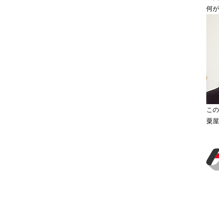
何が
この
粟屋