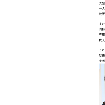
大型
一人
設置
また
同様
専用
使え
これ
壁掛
参考