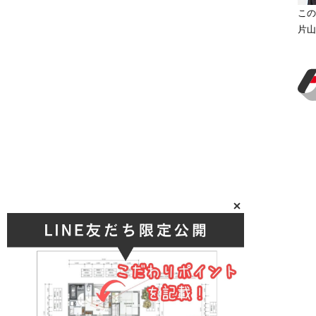
この
片山