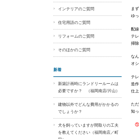
まず
インテリアのご質問
ゆっ
住宅用語のご質問
配線
テレ
リフォームのご質問
掃除
そのほかのご質問
なん
オシ
新着
テレ
新築計画時にランドリールームは
造作
必要ですか？ （福岡南店/片山）
仕上
ただ
建物以外でどんな費用がかかるの
知っ
でしょうか？
①
犬を飼っていますが間取りの工夫
少
を教えてください（福岡南店／町