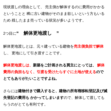
現状渡しの理由として、
売主側が解体するのに費用がかかる
ということと
稀に古い建物がそのまま欲しいという方もいる
ため
残したまま売っている状況が多いようです。
“ 解体更地渡し ”
2つ目に
解体更地渡しとは、元々建っている建物を
売主側負担で解体
し、
更地にして引き渡すことです。
解体更地渡しは、
新築をご計画される買主にとっては、
解体
費用の負担もなく、引渡を受けたらすぐに土地が使える
ので
とてもありがたいことですよね。
さらには
建物付きで購入すると、建物の所有権移転登記及び滅
失登記の費用も
かかってしまいます
ので、解体して渡しても
らうのがとても有利です。