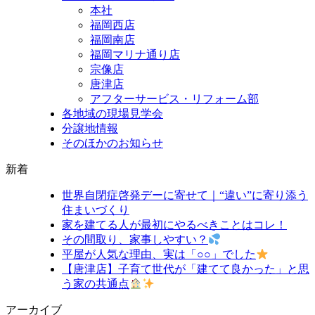
本社
福岡西店
福岡南店
福岡マリナ通り店
宗像店
唐津店
アフターサービス・リフォーム部
各地域の現場見学会
分譲地情報
そのほかのお知らせ
新着
世界自閉症啓発デーに寄せて｜“違い”に寄り添う
住まいづくり
家を建てる人が最初にやるべきことはコレ！
その間取り、家事しやすい？
平屋が人気な理由、実は「○○」でした
【唐津店】子育て世代が「建てて良かった」と思
う家の共通点
アーカイブ