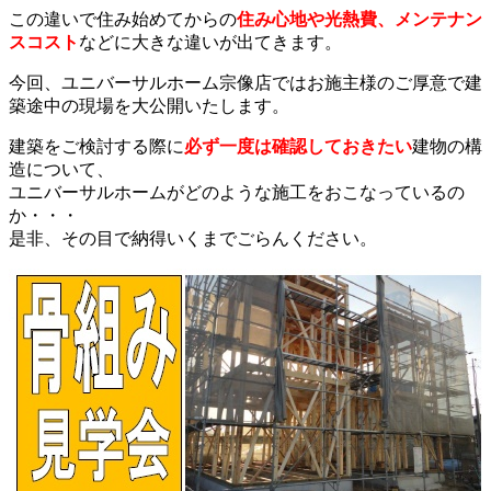
この違いで住み始めてからの
住み心地や光熱費、メンテナン
スコスト
などに大きな違いが出てきます。
今回、ユニバーサルホーム宗像店ではお施主様のご厚意で建
築途中の現場を大公開いたします。
建築をご検討する際に
必ず一度は確認しておきたい
建物の構
造について、
ユニバーサルホームがどのような施工をおこなっているの
か・・・
是非、その目で納得いくまでごらんください。