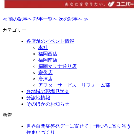
≪ 前の記事へ
記事一覧へ
次の記事へ ≫
カテゴリー
各店舗のイベント情報
本社
福岡西店
福岡南店
福岡マリナ通り店
宗像店
唐津店
アフターサービス・リフォーム部
各地域の現場見学会
分譲地情報
そのほかのお知らせ
新着
世界自閉症啓発デーに寄せて｜“違い”に寄り添う
住まいづくり