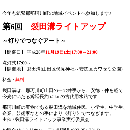
今年も筑紫郡那珂川町の地域イベントへ参加します♪
第6回
裂田溝ライトアップ
～灯りでつなぐアート～
【開催日】 平成28年
11月19日(土)17:00～21:00
点灯式17:00～
【開催地】 裂田溝(山田区伏見神社～安徳区カワセミ公園)
料金 /
無料
裂田溝は、那珂川町山田の一の井手から、安徳・仲を経て
今光にいたる総延長約5.5kmの古代用水路です
那珂川町の宝物である裂田溝を地域住民、小学生、中学生、
企業、芸術家などの手により《灯り》でつなぎます。
主催 / 裂田溝ライトアップ事業実行委員会