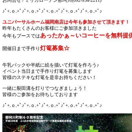
お問合せ / ミリカローデン那珂川(092-954-2211)
♪ﾟ+.ｏ.+ﾟ♪ﾟ+.ｏ.+ﾟ♪ﾟ+.ｏ.+ﾟ♪ﾟ+.ｏ.+ﾟ♪ﾟ+.ｏ.+ﾟ♪
ユニバーサルホーム福岡南店は今年も参加させて頂きます！
昨年もたくさんのお客様にご参加頂きました
あったかぁ～いコーヒーを無料提
今年もブースでは
灯篭募集☆
開催日まで手作り
牛乳パックや半紙に絵を描いて灯篭を作ろう♪
イベント当日まで手作り灯篭を募集します
皆様のステキな灯篭を是非お持ちください！
一緒に裂田溝を灯りでつなぎましょう！
皆様のご参加をお待ちしております
♪ﾟ+.ｏ.+ﾟ♪ﾟ+.ｏ.+ﾟ♪ﾟ+.ｏ.+ﾟ♪ﾟ+.ｏ.+ﾟ♪ﾟ+.ｏ.+ﾟ♪