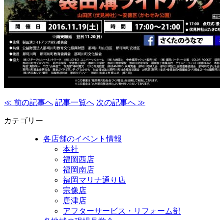
≪ 前の記事へ
記事一覧へ
次の記事へ ≫
カテゴリー
各店舗のイベント情報
本社
福岡西店
福岡南店
福岡マリナ通り店
宗像店
唐津店
アフターサービス・リフォーム部