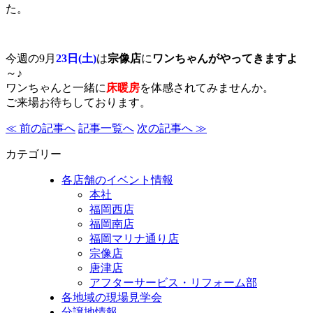
た。
今週の9月
23日(土)
は
宗像店
に
ワンちゃんがやってきますよ
～
♪
ワンちゃんと一緒に
床暖房
を体感されてみませんか。
ご来場お待ちしております。
≪ 前の記事へ
記事一覧へ
次の記事へ ≫
カテゴリー
各店舗のイベント情報
本社
福岡西店
福岡南店
福岡マリナ通り店
宗像店
唐津店
アフターサービス・リフォーム部
各地域の現場見学会
分譲地情報