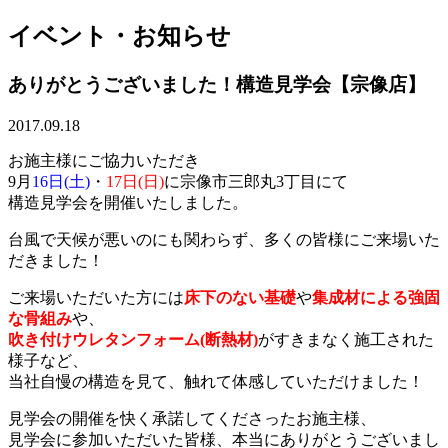
イベント・お知らせ
ありがとうございました！構造見学会【宗像店】
2017.09.18
お施主様にご協力いただき
9月
16日(土)
・
17日(日)
に宗像市三郎丸3丁目にて
構造見学会を開催いたしました。
台風で天候が悪いのにも関わらず、多くの皆様にご来場いた
だきました！
ご来場いただいた方には
床下のない基礎
や
集成材による強固
な骨組み
や、
吹き付けウレタンフォーム(断熱材)
が
すきまなく施工された
様子
など、
当社自慢の構造を見て、触れて体感していただけました！
見学会の開催を快く承諾してくださったお施主様、
見学会に参加いただいた皆様、本当にありがとうございまし