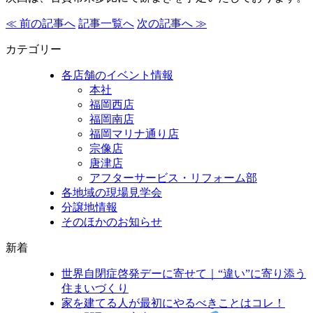
≪ 前の記事へ
記事一覧へ
次の記事へ ≫
カテゴリー
各店舗のイベント情報
本社
福岡西店
福岡南店
福岡マリナ通り店
宗像店
唐津店
アフターサービス・リフォーム部
各地域の現場見学会
分譲地情報
そのほかのお知らせ
新着
世界自閉症啓発デーに寄せて｜“違い”に寄り添う
住まいづくり
家を建てる人が最初にやるべきことはコレ！