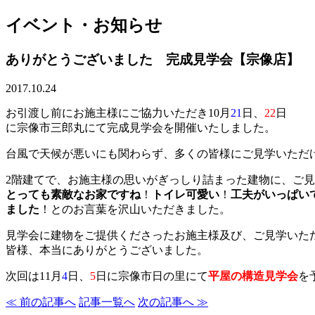
イベント・お知らせ
ありがとうございました 完成見学会【宗像店】
2017.10.24
お引渡し前にお施主様にご協力いただき10月
21
日、
22
日
に宗像市三郎丸にて完成見学会を開催いたしました。
台風で天候が悪いにも関わらず、多くの皆様にご見学いただ
2階建てで、お施主様の思いがぎっしり詰まった建物に、ご
とっても素敵なお家ですね
！
トイレ可愛い
！
工夫がいっぱい
ました
！とのお言葉を沢山いただきました。
見学会に建物をご提供くださったお施主様及び、ご見学いた
皆様、本当にありがとうございました。
次回は11月
4
日、
5
日に宗像市日の里にて
平屋の構造見学会
を
≪ 前の記事へ
記事一覧へ
次の記事へ ≫