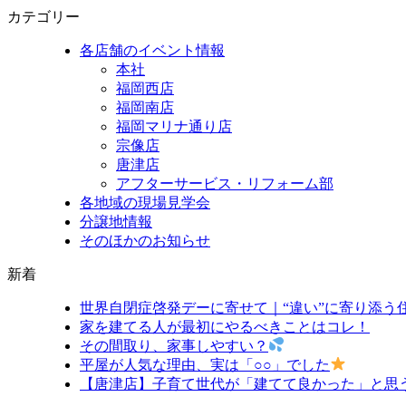
カテゴリー
各店舗のイベント情報
本社
福岡西店
福岡南店
福岡マリナ通り店
宗像店
唐津店
アフターサービス・リフォーム部
各地域の現場見学会
分譲地情報
そのほかのお知らせ
新着
世界自閉症啓発デーに寄せて｜“違い”に寄り添う
家を建てる人が最初にやるべきことはコレ！
その間取り、家事しやすい？
平屋が人気な理由、実は「○○」でした
【唐津店】子育て世代が「建てて良かった」と思