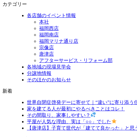
カテゴリー
各店舗のイベント情報
本社
福岡西店
福岡南店
福岡マリナ通り店
宗像店
唐津店
アフターサービス・リフォーム部
各地域の現場見学会
分譲地情報
そのほかのお知らせ
新着
世界自閉症啓発デーに寄せて｜“違い”に寄り添う
家を建てる人が最初にやるべきことはコレ！
その間取り、家事しやすい？
平屋が人気な理由、実は「○○」でした
【唐津店】子育て世代が「建てて良かった」と思