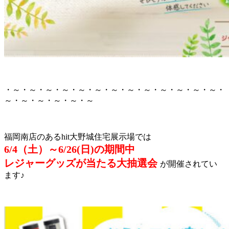
・～・～・～・～・～・～・～・～・～・～・～・～・～・
～・～・～・～・～・～
福岡南店のあるhit大野城住宅展示場では
6/4（土）～6/26(日)の期間中
レジャーグッズが当たる大抽選会
が開催されてい
ます♪