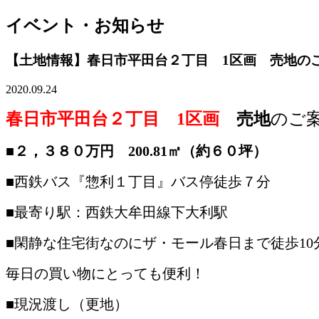
イベント・お知らせ
【土地情報】春日市平田台２丁目 1区画 売地の
2020.09.24
春日市平田台２丁目 1区画
売地
のご
■２，３８０万円 200.81㎡（約６０坪）
■西鉄バス『惣利１丁目』バス停徒歩７分
■最寄り駅：西鉄大牟田線下大利駅
■閑静な住宅街なのにザ・モール春日まで徒歩10
毎日の買い物にとっても便利！
■現況渡し（更地）