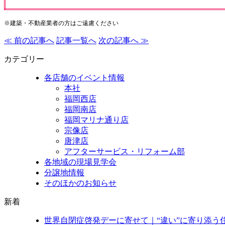
※建築・不動産業者の方はご遠慮ください
≪ 前の記事へ
記事一覧へ
次の記事へ ≫
カテゴリー
各店舗のイベント情報
本社
福岡西店
福岡南店
福岡マリナ通り店
宗像店
唐津店
アフターサービス・リフォーム部
各地域の現場見学会
分譲地情報
そのほかのお知らせ
新着
世界自閉症啓発デーに寄せて｜“違い”に寄り添う