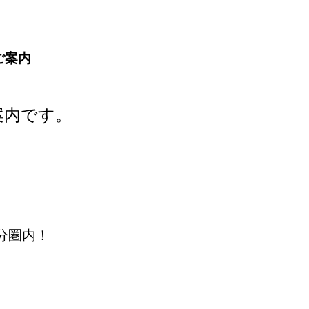
ご案内
案内です。
分圏内！