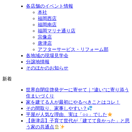
各店舗のイベント情報
本社
福岡西店
福岡南店
福岡マリナ通り店
宗像店
唐津店
アフターサービス・リフォーム部
各地域の現場見学会
分譲地情報
そのほかのお知らせ
新着
世界自閉症啓発デーに寄せて｜“違い”に寄り添う
住まいづくり
家を建てる人が最初にやるべきことはコレ！
その間取り、家事しやすい？
平屋が人気な理由、実は「○○」でした
【唐津店】子育て世代が「建てて良かった」と思
う家の共通点