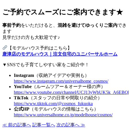
ご予約でスムーズにご案内できます★
事前予約
をいただけると、
混雑を避けてゆっくりご案内
でき
ます
見学だけの方も大歓迎です♪
【モデルハウス予約はこちら】
唐津店のモデルハウス｜注文住宅のユニバーサルホーム
▼SNSでも子育てしやすい家をご紹介中！
Instagram
（収納アイデアや実例も）
https://www.instagram.com/universalhome_cosmos/
YouTube
（ルームツアー＆オーナー様の声）
https://www.youtube.com/channel/UCJ13yWbUK5k_A6EB
TikTok
（スタッフの日常や間取りの紹介）
https://www.tiktok.com/@cosmos_fukuoka
公式HP
（モデルハウスの情報はこちら）
https://www.universalhome.co.jp/modelhouse/cosmos/
≪ 前の記事へ
記事一覧へ
次の記事へ ≫