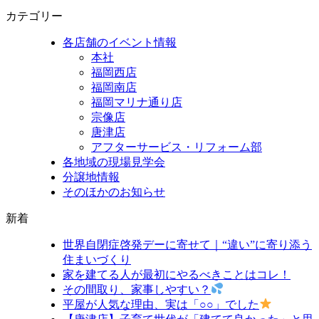
カテゴリー
各店舗のイベント情報
本社
福岡西店
福岡南店
福岡マリナ通り店
宗像店
唐津店
アフターサービス・リフォーム部
各地域の現場見学会
分譲地情報
そのほかのお知らせ
新着
世界自閉症啓発デーに寄せて｜“違い”に寄り添う
住まいづくり
家を建てる人が最初にやるべきことはコレ！
その間取り、家事しやすい？
平屋が人気な理由、実は「○○」でした