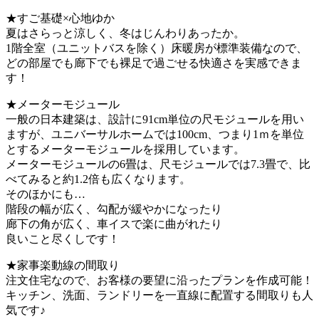
★すご基礎×心地ゆか
夏はさらっと涼しく、冬はじんわりあったか。
1階全室（ユニットバスを除く）床暖房が標準装備なので、
どの部屋でも廊下でも裸足で過ごせる快適さを実感できま
す！
★メーターモジュール
一般の日本建築は、設計に91cm単位の尺モジュールを用い
ますが、ユニバーサルホームでは100cm、つまり1ｍを単位
とするメーターモジュールを採用しています。
メーターモジュールの6畳は、尺モジュールでは7.3畳で、比
べてみると約1.2倍も広くなります。
そのほかにも…
階段の幅が広く、勾配が緩やかになったり
廊下の角が広く、車イスで楽に曲がれたり
良いこと尽くしです！
★家事楽動線の間取り
注文住宅なので、お客様の要望に沿ったプランを作成可能！
キッチン、洗面、ランドリーを一直線に配置する間取りも人
気です♪