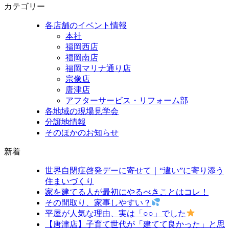
カテゴリー
各店舗のイベント情報
本社
福岡西店
福岡南店
福岡マリナ通り店
宗像店
唐津店
アフターサービス・リフォーム部
各地域の現場見学会
分譲地情報
そのほかのお知らせ
新着
世界自閉症啓発デーに寄せて｜“違い”に寄り添う
住まいづくり
家を建てる人が最初にやるべきことはコレ！
その間取り、家事しやすい？
平屋が人気な理由、実は「○○」でした
【唐津店】子育て世代が「建てて良かった」と思