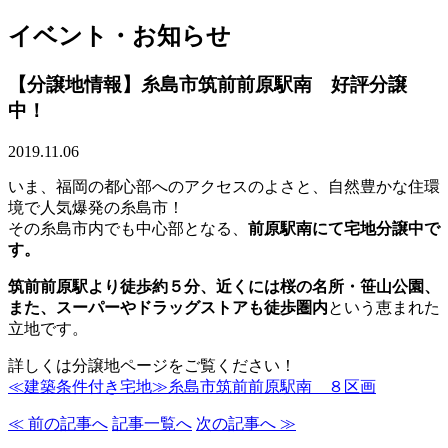
イベント・お知らせ
【分譲地情報】糸島市筑前前原駅南 好評分譲
中！
2019.11.06
いま、福岡の都心部へのアクセスのよさと、自然豊かな住環
境で人気爆発の糸島市！
その糸島市内でも中心部となる、
前原駅南にて宅地分譲中で
す。
筑前前原駅より徒歩約５分、近くには桜の名所・笹山公園、
また、スーパーやドラッグストアも徒歩圏内
という恵まれた
立地です。
詳しくは分譲地ページをご覧ください！
≪建築条件付き宅地≫糸島市筑前前原駅南 ８区画
≪ 前の記事へ
記事一覧へ
次の記事へ ≫