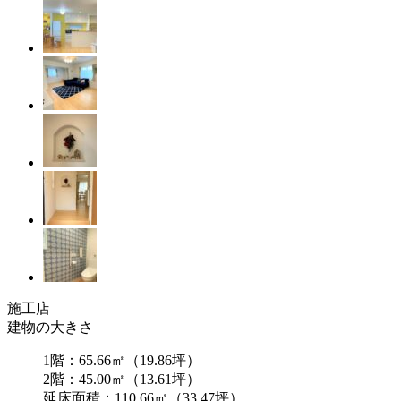
施工店
建物の大きさ
1階：65.66㎡（19.86坪）
2階：45.00㎡（13.61坪）
延床面積：110.66㎡（33.47坪）